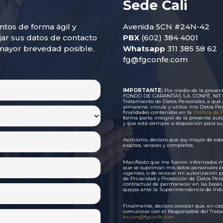
Sede Cali
tos de forma ágil y
Avenida 5CN #24N-42
jar sus datos de contacto
PBX
(602) 384 4001
mayor brevedad posible.
Whatsapp
311 385 58 62
fg@fgconfe.com
IMPORTANTE:
Por medio de la present
FONDO DE GARANTÍAS S.A. CONFÉ, NIT 80
Tratamiento de Datos Personales, a que d
almacene, circule y utilice mis Datos Pe
finalidades contenidas en la
Política de 
forma parte integral de la presente auto
y que está siempre a disposición para s
Asimismo, declaro que soy mayor de edad 
exactos, veraces y completos.
Manifiesto que me fueron informados mis d
que se supriman mis datos personales e
vigentes, o de revocar mi autorización pa
de Privacidad y Protección de Datos Per
contractual de permanecer en las bases d
quejas ante la Superintendencia de Indu
Finalmente, declaro conocer que, en cas
comunicar con el Responsable del Tratam
buzon@fgconfe.com.