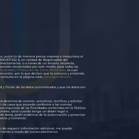
e, autorizo de manera previa, expresa e inequívoca al
5.007.342-6, en calidad de Responsable del
irectamente, o a través de un tercero, recolecte,
rsonales recolectados por este medio, para todas las
Privacidad y Protección de Datos Personales
, la cual
rización, por lo que declaro que la conozco y entiendo,
u consulta en la página web
www.fgconfe.com
.
y Titular de los datos suministrados y que los datos son
erechos de conocer, actualizar, rectificar y solicitar
n los casos que proceda conforme a las normas
ra alguna(s) de las finalidades contenidas en la Política
sonales, salvo cuando tenga un deber legal o
e datos, pedir evidencia de la autorización y presentar
stria y Comercio.
o de requerir información adicional, me puedo
iento a través del correo electrónico