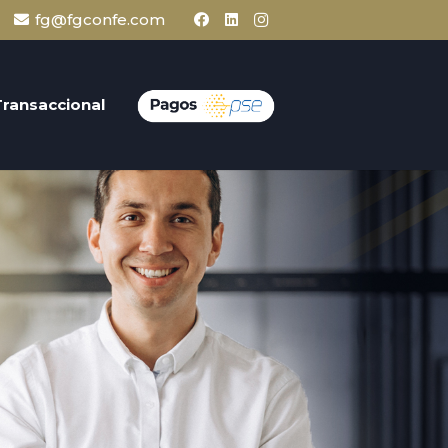
fg@fgconfe.com
Transaccional